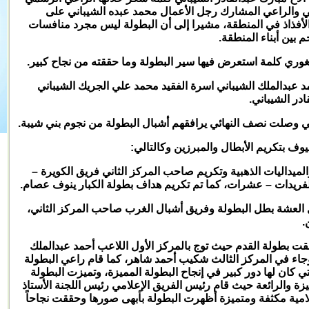
ني والراعي المشارك رجل الأعمال محمد عبده الشيباني على
م الأفذاذ في المنطقة، مشيرا إلى أن البطولة ليس مجرد منافسات
بين أبناء المنطقة.
غوري كلمة استعرض فيها سير البطولة وما حققته من نجاح كبير.
 عبدالملك الشيباني اسرة الفقيد محمد علي الجريك الشيباني
ادر الشيباني.
 وصلت نصف النهائي يرافقهم أشبال البطولة من نجوم بني شيبة.
ف بتكريم الأبطال والمبرزين وكالتالي:
لميداليات الذهبية وتكريم صاحب المركز الثاني فريق الكويرة –
لفريدات – عشرات، كما تم تكريم هداف بطولة الكبار ينوف عصام.
 العشة بطل البطولة وفريق أشبال الغرب صاحب المركز الثاني،
.
قت بطولة القدم حيث توج بالمركز الأول اللاعب أحمد عبدالملك
 وجاء في المركز الثالث شكيب أحمد شاهر، كما قام راعي البطولة
لتي كان لها دور كبير في إنجاح البطولة المميزة، وتميزت البطولة
يزة والرائعة حيث قام رئيس الفريق الإعلامي رئيس اللجنة الأستاذ
لامية مكثفة ومتميزة أظهرت البطولة بأبهى صورها وحققت نجاحاً