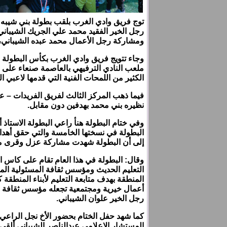
توج فريق وادي الغرب بلقب بطولة بني شيبه
رجل الخير الفقيد محمد علي الجريك الشيباني
ومشاركة رجل الأعمال محمد عبده الشيباني، 
وجاء تتويج فريق وادي الغرب بكأس البطولة وا
ملعب النادي الترفيهي بالعاصمة صنعاء على 
الكثير من اللمحات الفنية التي قدمها لاعبي ال
فيما ذهب المركز الثالث لفريق الفريدات –
نظيره بني محمد بهدفين دون مقابل.
وفي ختام البطولة هنأ راعي البطولة الاستاذ أ
البطولة في نسختها الخامسة والتي حقق أهدا
إلى أن البطولة شهدت مشاركة عزل وقرى مع
وقال: البطولة في هذا العام تقام على كاس ا
التعليم الحديث ومؤسس ثقافة المسئولية ال
المنطقة بهدف متابعة التعليم لأبناء المنطقة
أعمال خيرية ومجتمعية تجعله مؤسس ثقافة ا
رجل الخير علوان الشيباني.
كما شهد حفل الختام بحضور الأخ نجل الراعي
المستشار الإعلامي عبدالناصر الشيباني ألقى 