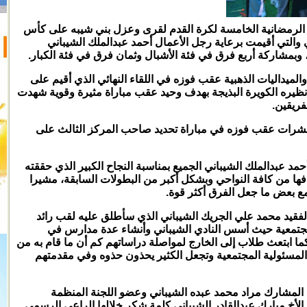
 الرمضانية الخامسة لكرة القدم لقرى وعزل بني شيبه على كأس
 والتي أقيمت برعاية رجل الأعمال أحمد عبدالملك الشيباني
وبمشاركة أربع فرق في فئة الأشبال وثمان فرق في فئة الكبار.
لميداليات الذهبية عقب فوزه في اللقاء النهائي الذي أقيم على
نظيره الكويرة البذيجة بهدف وحيد عقب مباراة مثيرة وقوية شهدت
فريقين.
 عشرات عقب فوزه في مباراة تحديد صاحب المركز الثالث على
حمد عبدالملك الشيباني الجميع بمناسبة النجاح الكبير الذي حققته
فها من كافة النواحي وبشكل أكبر من البطولات السابقة، مشيرا
 بعض ما جعل الفرق أكثر قوة.
لفقيد محمد علي الجريك الشيباني الذي سأطلق عليه لقب رائد
مجتمعية حيث أسس النادي الشيباني وأنشاء عدة مدارس في
 كما ابتعث طلاب إلى الخارج لمواصلة دراساتهم كم أن ما قام به من
لمسئولية المجتمعية وتجعل الكثير يحذون حذوه وفي مقدمتهم
 المشارك مراد محمد عبده الشيباني وعضو اللجنة المنظمة
الأخ مبارك عبدالقادر الشيباني كلمة شكر خلالها الراعي الرسمي