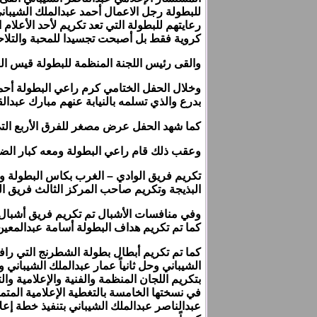
للبطولة رجل الاعمال أحمد عبدالملك الشيبا
رعايتهم للبطولة التي تعد تكريم لأحد الأعلا
كروية فقط بل أصبحت تجسيدا للمحبة والتلاحم 
والقى رئيس اللجنة المنظمة للبطولة قيس ال
وخلال الحفل الختامي كرم راعي البطولة أحمد
بدرع والذي تسلمه بالنيابة عنهم مبارك عبدالق
كما شهد الحفل عرض مصغر للفرق الأربع التي
وعقب ذلك قام راعي البطولة ومعه كبار الضيو
تكريم فريق الوادي – الغرب بكاس البطولة وا
البذيجة وتكريم صاحب المركز الثالث فريق ا
وفي منافسات الأشبال تم تكريم فريق أشبال
كما تم تكريم هداف البطولة أسامة عبدالمعين
كما تم تكريم أبطال بطولة الشطرنج التي راف
الشيباني وحل ثانياً عمار عبدالملك الشيباني
بتكريم اللجان المنظمة والفنية والإعلامية وا
في نسختها الخامسة بالتغطية الإعلامية المتم
عبدالناصر عبدالملك الشيباني بتنفيذ خطة إع