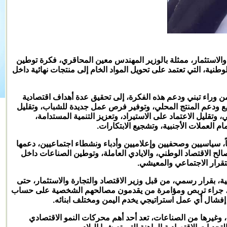
والاستثمار، ممثلة بالوزير المهندس معين المحاقري، فكرة توطين
وطنية، التي تعتمد على تحويل المواد الخام إلى منتجات نهائية داخل
من وراء تبني ودعم هذه الفكرة، إلى تحقيق عدة أهداف اقتصادية
يع ودعم المنتج المحلي، وتوفير فرص عمل جديدة للشباب، وتقليل
، وتقليل الاعتماد على الاستيراد، وتعزيز التنمية المستدامة،
م العملات الأجنبية، وتشجيع الابتكارات.
اً، سياسيين وصحفيين وإعلاميين وأدباء ونشطاء اجتماعيين، دعمها
لح الاقتصاد الوطني، والايادي العاملة، وتوطين الصناعات داخل
تقرار الاجتماعي والمعيشي.
ة، بقرار رسمي، من قبل وزير الاقتصاد والتجارة والاستثمار، حتى
قيل، جراء تربص ومؤامرة من يقدمون مصالحهم الشخصية على حساب
إفشال أي عمل استراتيجي يخدم اليمن ومختلف ابنائه.
 وغيرها من الصناعات، تعد أحد أهم محركات النمو الاقتصادي