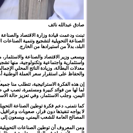
صادق عبدالله نائف
تبنت ودعمت قيادة وزارة الاقتصاد والصناعة 
الصناعة التحويلية لتشجيع وتنمية الصناعات ال
البلد، بدلاً من استيرادها من الخارج.
ويسعى وزير الاقتصاد والصناعة والاستثمار، 
واستثمارية واجتماعية وتكنولوجية، منها تشج
معدلات البطالة، وزيادة الناتج المحلي الإجمالي
والحفاظ على استقرار سعر العملة الوطنية أما
إن هذه الفكرة الاستراتيجية، تتطلب منا جميع
لما لها من فوائد كبيرة ومستمرة، تصب في صا
اليمن، وجلب الاستثمار، وفي تعزيز حالة الاس
كما نتمنى، دعم فكرة توطين الصناعة التحويلي
لا يواجه تنفيذها دون قرار، صعوبات وعرا
المصالح العامة للشعب اليمني، ويسعون إلى 
ومن المعروف أن توطين الصناعات التحويلية،