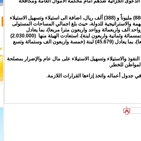
 الدعوى الجزائية ضدهم أمام محكمة الأموال العامة ومكافحة
بلغ حجم الضرر في تلك القضايا (4) مليار و (880) مليوناً و (388) ألف ريال، اضافة الى استيلاء وتسهيل الاستيلاء
ة والاستراتيجية للدولة، حيث بلغ اجمالي المساحات المستولى
عة مليون وواحد الف واربعمائة وواحد واربعون مترا مربعا)، بما يعادل
(157.548) لبنة (مائة وسبع وخمسون ألف وخمسمائة وثمانية واربعون لبنة)، استعادت الهيئة منها (2.030.000)
مترا مربعا (اثنين مليون وثلاثين الف مترا مربعا)، بما يعادل (45.679) لبنة (خمسة واربعون الف وستمائة وتسع
النفوذ والاستيلاء وتسهيل الاستيلاء على مال عام والإضرار بمصلحة
المواطن للخطر.
 جدول أعماله واتخذ إزاءها القرارات اللازمة.