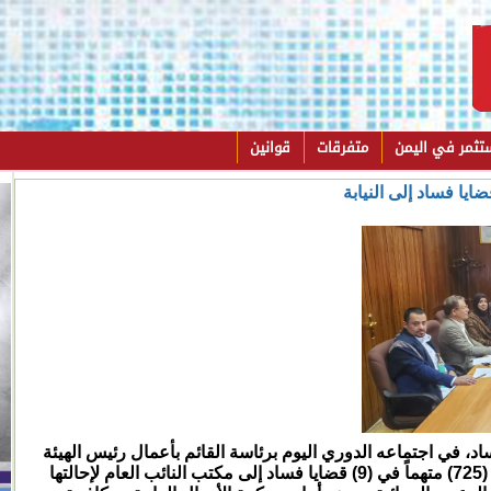
تثمر في اليمن
متفرقات
قوانين
اد، في اجتماعه الدوري اليوم برئاسة القائم بأعمال رئيس الهيئة
الأستاذ ريدان محمد عبدالملك المتوكل، إحالة (725) متهماً في (9) قضايا فساد إلى مكتب النائب العام لإحالتها