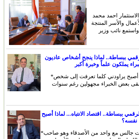
الاستثمار احمد محمد
أعمال والأسر المنتجة
واستمع نائب وزير
رقمي ببساطة.. لماذا ينجح أشخاص عاديون
اء يملكون علماً وخبرة أكبر
*عبدالحكيم محمد الفقيه هناك سؤال أصبح يراودني كلما تعرفت إلى شخص
يبقى بعض الخبراء مجهولين رغم سنوات
مي ببساطة.. اقتصاد الانتباه... لماذا أصبح
 نفسه؟
*عبدالحكيم محمد الفقيه قبل فترة كنت جالس مع واحد من الأصدقاء وهو صاحب