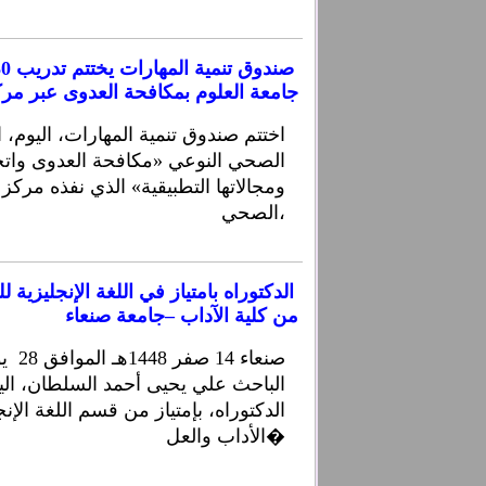
جامعة العلوم بمكافحة العدوى عبر مر
اختتم صندوق تنمية المهارات، اليوم، ا
الصحي النوعي «مكافحة العدوى واتجاه
ومجالاتها التطبيقية» الذي نفذه مركز
الصحي،
الدكتوراه بامتياز في اللغة الإنجليزية
من كلية الآداب –جامعة صنعاء
الباحث علي يحيى أحمد السلطان، ال
الدكتوراه، بإمتياز من قسم اللغة الإنجل
الأداب والعل�