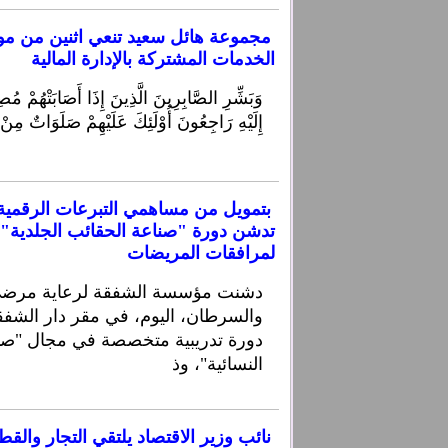
مجموعة هائل سعيد تنعي اثنين من مو
الخدمات المشتركة بالإدارة المالية
إِلَيْهِ رَاجِعُونَ أُوْلَئِكَ عَلَيْهِمْ صَلَوَاتٌ مِن
بتمويل من مساهمي التبرعات الرقمي
تدشن دورة "صناعة الحقائب الجلدية" ل
لمرافقات المريضات
دشنت مؤسسة الشفقة لرعاية مرضى
والسرطان، اليوم، في مقر دار الشفق
دورة تدريبية متخصصة في مجال "صنا
النسائية"، وذ
نائب وزير الاقتصاد يلتقي التجار والق