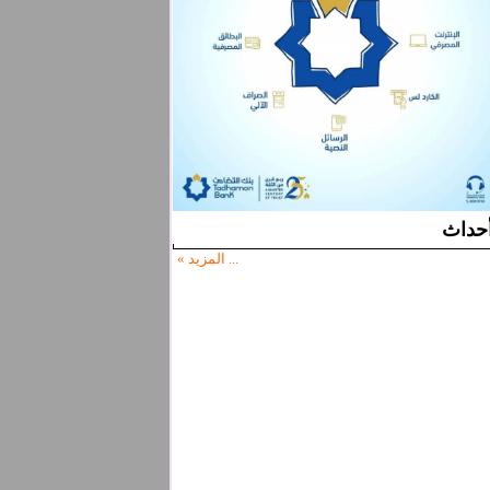
حداث
... المزيد »