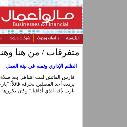
الرئيسيه
دراسات وبحوث
شركات وبنوك
اس
متفرقات / من هنا وهن
الظلم الإداري وثمنه في بيئة العمل
يردده أحد المصلين بحرقة قائلاً: "يارب 
يارب ذُقه الذي أذاقنا." وكان يكررها