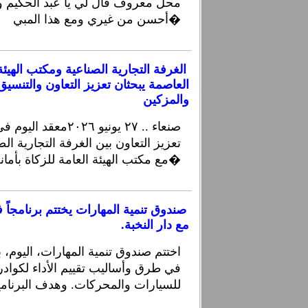
محل معروف قال لي يا عبد الحكيم وا
أحسن من غيري ومع هذا المبي�
الغرفة التجارية الصناعية ومكتب الهيئة 
العاصمة يبحثان تعزيز التعاون والتنسيق
والمزكين
صنعاء .. ٢٧ يونيو ٢٠٢٦
تعزيز التعاون بين الغرفة التجارية الص
مع مكتب الهيئة العامة للزكاة بأمانة العاصمة والتنس�
صندوق تنمية المهارات يختتم برنامجاً في
مع دار النخبة.
اختتم صندوق تنمية المهارات، اليوم، برنا
في طرق وأساليب تقييم الأداء لكوادر
للسيارات والمحركات. وهدف البرنامج