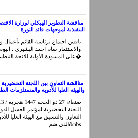
مناقشة التطوير الهيكلي لوزارة الاقت
التنفيذية لموجهات قائد الثورة
ناقش اجتماع برئاسة القائم بأعمال وز
والاستثمار سام احمد البشيري ، اليوم 
على المسودة الأولية للائحة التنظيمية والمهام لقطا�
مناقشة التعاون بين اللجنة التحضيرية 
والهيئة العليا للأدوية والمستلزمات الطب
اللجنة التحضيرية لمؤتمر العسل الدو
التعاون والتنسيق مع الهيئة العليا للأ
الذي ضم&nbs