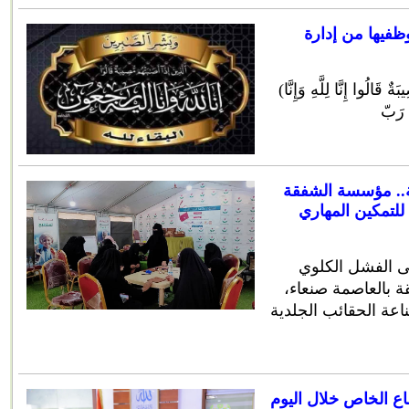
ظفيها من إدارة
(وَبَشِّرِ الصَّابِرِينَ الَّذِينَ إِذَا أَصَابَتْهُمْ مُصِيبَةٌ قَالُوا إِنَّا لِلَّهِ وَإِنَّا
ْ رَبّ
ة.. مؤسسة الشفقة
لتمكين المهاري
 الفشل الكلوي
ة بالعاصمة صنعاء،
عة الحقائب الجلدية
طاع الخاص خلال اليوم