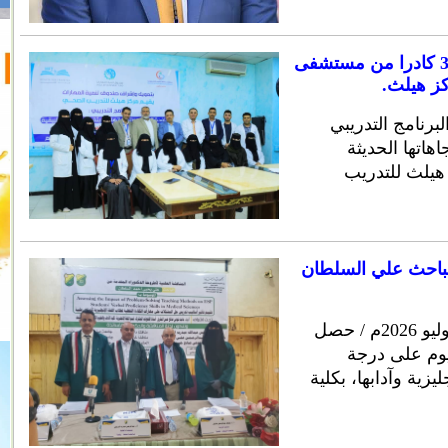
صندوق تنمية المهارات يختتم تدريب 30 كادرا من مستشفى
كز هيلث.
لبرنامج التدريبي
اتها الحديثة
 هيلث للتدريب
 للباحث علي السلطان
صنعاء 14 صفر 1448هـ الموافق 28 يوليو 2026م / حصل
يوم على درجة
يزية وآدابها، بكلية