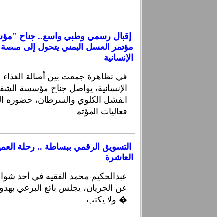
إقبال رسمي وطبي واسع.. جناح "مؤ
مؤتمر العسل اليمني يتحول إلى منصة 
الإنسانية
في تظاهرة جمعت بين أصالة الغذاء ال
الإنسانية، يواصل جناح مؤسسة الشف
الفشل الكلوي والسرطان، حضوره ال
فعاليات المؤتم
التسويق الرقمي ببساطة .. رحلة العمي
العاشرة
عن الجريان، يجلس بائع البرعي بهدوء 
ولا يكتب �